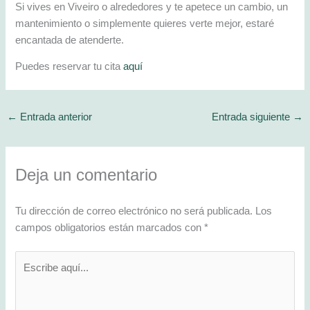
Si vives en Viveiro o alrededores y te apetece un cambio, un
mantenimiento o simplemente quieres verte mejor, estaré
encantada de atenderte.
Puedes reservar tu cita
aquí
←
Entrada anterior
Entrada siguiente
→
Deja un comentario
Tu dirección de correo electrónico no será publicada.
Los
campos obligatorios están marcados con
*
Escribe
aquí...