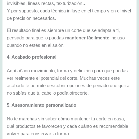
invisibles, líneas rectas, texturización…
Y por supuesto, cada técnica influye en el tiempo y en el nivel
de precisión necesarios.
El resultado final es siempre un corte que se adapta a ti,
pensado para que lo puedas
mantener fácilmente
incluso
cuando no estés en el salón.
4. Acabado profesional
Aquí añado movimiento, forma y definición para que puedas
ver realmente el potencial del corte. Muchas veces este
acabado te permite descubrir opciones de peinado que quizá
no sabías que tu cabello podía ofrecerte.
5. Asesoramiento personalizado
No te marchas sin saber cómo mantener tu corte en casa,
qué productos te favorecen y cada cuánto es recomendable
volver para conservar la forma.