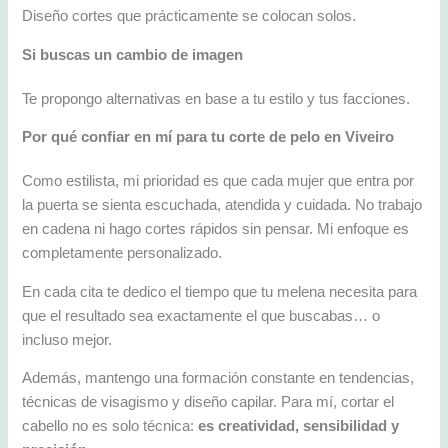
Diseño cortes que prácticamente se colocan solos.
Si buscas un cambio de imagen
Te propongo alternativas en base a tu estilo y tus facciones.
Por qué confiar en mí para tu corte de pelo en Viveiro
Como estilista, mi prioridad es que cada mujer que entra por
la puerta se sienta escuchada, atendida y cuidada. No trabajo
en cadena ni hago cortes rápidos sin pensar. Mi enfoque es
completamente personalizado.
En cada cita te dedico el tiempo que tu melena necesita para
que el resultado sea exactamente el que buscabas… o
incluso mejor.
Además, mantengo una formación constante en tendencias,
técnicas de visagismo y diseño capilar. Para mí, cortar el
cabello no es solo técnica:
es creatividad, sensibilidad y