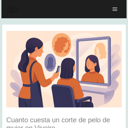
Ir
al
contenido
Cuanto cuesta un corte de pelo de
mujer en Viveiro