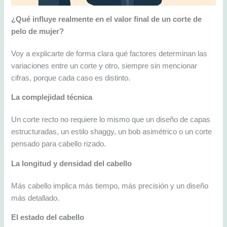
¿Qué influye realmente en el valor final de un corte de
pelo de mujer?
Voy a explicarte de forma clara qué factores determinan las
variaciones entre un corte y otro, siempre sin mencionar
cifras, porque cada caso es distinto.
La complejidad técnica
Un corte recto no requiere lo mismo que un diseño de capas
estructuradas, un estilo shaggy, un bob asimétrico o un corte
pensado para cabello rizado.
La longitud y densidad del cabello
Más cabello implica más tiempo, más precisión y un diseño
más detallado.
El estado del cabello