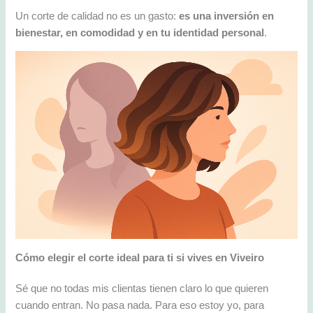
Un corte de calidad no es un gasto:
es una inversión en
bienestar, en comodidad y en tu identidad personal
.
Cómo elegir el corte ideal para ti si vives en Viveiro
Sé que no todas mis clientas tienen claro lo que quieren
cuando entran. No pasa nada. Para eso estoy yo, para